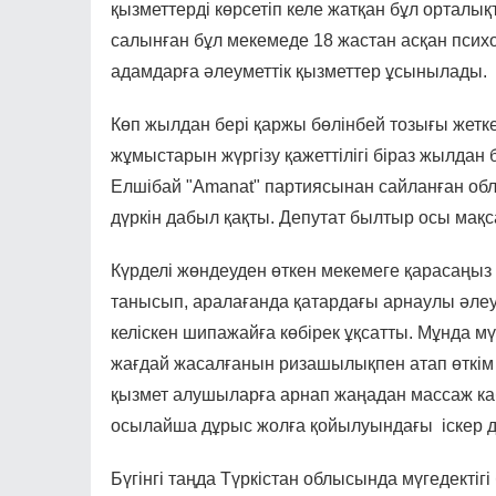
қызметтерді көрсетіп келе жатқан бұл орталы
салынған бұл мекемеде 18 жастан асқан психон
адамдарға әлеуметтік қызметтер ұсынылады.
Көп жылдан бері қаржы бөлінбей тозығы жетке
жұмыстарын жүргізу қажеттілігі біраз жылдан
Елшібай "Amanat" партиясынан сайланған об
дүркін дабыл қақты. Депутат былтыр осы мақса
Күрделі жөндеуден өткен мекемеге қарасаңыз
танысып, аралағанда қатардағы арнаулы әлеум
келіскен шипажайға көбірек ұқсатты. Мұнда м
жағдай жасалғанын ризашылықпен атап өткім к
қызмет алушыларға арнап жаңадан массаж к
осылайша дұрыс жолға қойылуындағы іскер де
Бүгінгі таңда Түркістан облысында мүгедекті