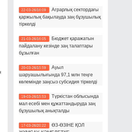
Аграрлық сектордағы
22-03-26/16:09
қаржылық бақылауда заң бұзушылық
тіркелді
Бюджет қаражатын
21-03-26/16:05
пайдалану кезінде заң талаптары
бұзылған
Ауыл
20-03-26/15:59
н
шаруашылығында 97,1 млн теңге
көлемінде заңсыз субсидия тіркелді
Түркістан облысында
19-03-26/15:53
мал есебі мен құжаттандыруда заң
бұзушылық анықталды
ӨЗ-ӨЗІНЕ ҚОЛ
17-03-26/20:22