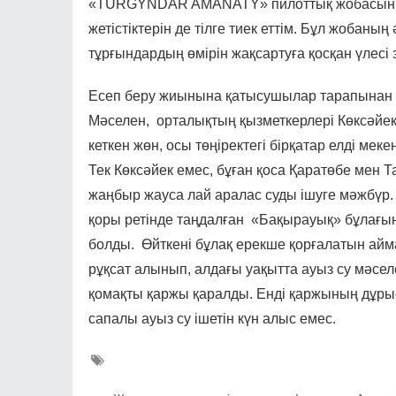
«TURǴYNDAR AMANATY» пилоттық жобасыны
жетістіктерін де тілге тиек еттім. Бұл жобан
тұрғындардың өмірін жақсартуға қосқан үлесі зо
Есеп беру жиынына қатысушылар тарапынан б
Мәселен, орталықтың қызметкерлері Көксәйек
кеткен жөн, осы төңіректегі бірқатар елді ме
Тек Көксәйек емес, бұған қоса Қаратөбе мен Т
жаңбыр жауса лай аралас суды ішуге мәжбүр. 
қоры ретінде таңдалған «Бақырауық» бұлағына
болды. Өйткені бұлақ ерекше қорғалатын айма
рұқсат алынып, алдағы уақытта ауыз су мәсе
қомақты қаржы қаралды. Енді қаржының дұрыс 
сапалы ауыз су ішетін күн алыс емес.