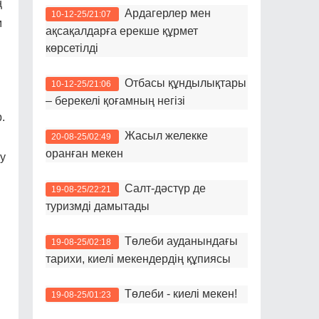
ң
Ардагерлер мен
10-12-25/21:07
м
ақсақалдарға ерекше құрмет
көрсетілді
Отбасы құндылықтары
10-12-25/21:06
– берекелі қоғамның негізі
.
Жасыл желекке
20-08-25/02:49
оранған мекен
у
Салт-дәстүр де
19-08-25/22:21
туризмді дамытады
ы
Төлеби ауданындағы
19-08-25/02:18
тарихи, киелі мекендердің құпиясы
Төлеби - киелі мекен!
19-08-25/01:23