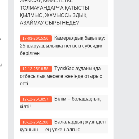
ЖҰМСАУ, КӘМЕЛЕТКЕ
ТОЛМАҒАНДАРҒА ҚАТЫСТЫ
ҚЫЛМЫС, ЖҰМЫССЫЗДЫҚ
АЗАЙМАУ СЫРЫ НЕДЕ?
Камералдық бақылау:
з
17-03-26/15:56
25 шаруашылыққа негізсіз субсидия
берілген
ы
Түлкібас ауданында
12-12-25/18:58
отбасылық мәселе жөнінде отырыс
өтті
Білім – болашақтың
12-12-25/18:57
кілті!
Балалардың жүзіндегі
10-12-25/21:08
қуаныш — ең үлкен алғыс