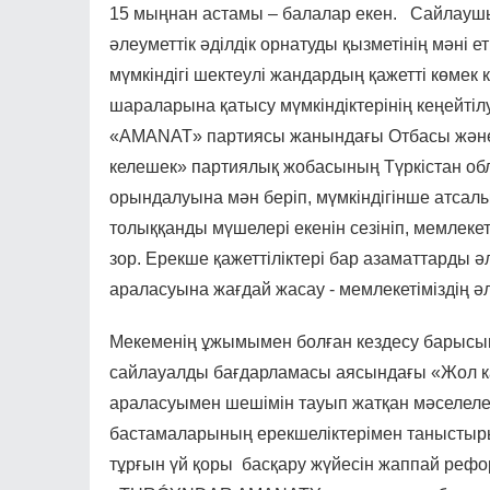
15 мыңнан астамы – балалар екен. Сайлауш
әлеуметтік әділдік орнатуды қызметінің мәні ет
мүмкіндігі шектеулі жандардың қажетті көмек 
шараларына қатысу мүмкіндіктерінің кеңейтіл
«AMANAT» партиясы жанындағы Отбасы және әл
келешек» партиялық жобасының Түркістан об
орындалуына мән беріп, мүмкіндігінше атсалы
толыққанды мүшелері екенін сезініп, мемлеке
зор. Ерекше қажеттіліктері бар азаматтарды ә
араласуына жағдай жасау - мемлекетіміздің ә
Мекеменің ұжымымен болған кездесу барыс
сайлауалды бағдарламасы аясындағы «Жол к
араласуымен шешімін тауып жатқан мәселеле
бастамаларының ерекшеліктерімен таныстыры
тұрғын үй қоры басқару жүйесін жаппай реф