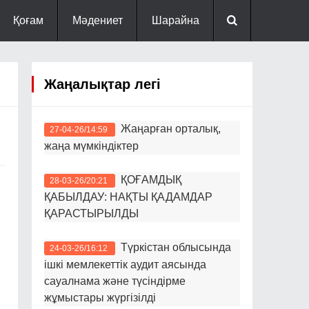
Қоғам
Мәдениет
Шарайна
Жаңалықтар легі
Жаңарған орталық,
27-04-26/14:59
жаңа мүмкіндіктер
ҚОҒАМДЫҚ
28-03-26/20:21
ҚАБЫЛДАУ: НАҚТЫ ҚАДАМДАР
ҚАРАСТЫРЫЛДЫ
Түркістан облысында
24-03-26/16:12
ішкі мемлекеттік аудит аясында
сауалнама және түсіндірме
жұмыстары жүргізілді