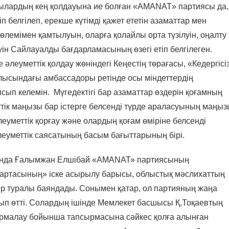
ылардың кең қолдауына ие болған «AMANAT» партиясы да,
іп белгілеп, ерекше күтімді қажет ететін азаматтар мен
көлемімен қамтылуын, оларға қолайлы орта түзілуін, оңалту
уін Сайлауалды бағдарламасының өзегі етіп белгілеген.
еуметтік қолдау жөніндегі Кеңестің төрағасы, «Кедергісі
лысындағы амбассадоры ретінде осы міндеттердің
сып келемін. Мүгедектігі бар азаматтар өздерін қоғамның
ттік маңызы бар істерге белсенді түрде араласуының маңыз
леуметтік қорғау және олардың қоғам өміріне белсенді
леуметтік саясатының басым бағыттарының бірі.
ында Ғалымжан Елшібай «АМАNАТ» партиясының
артасының» іске асырылу барысы, облыстық мәслихаттың
р туралы баяндады. Сонымен қатар, ол партияның жаңа
п өтті. Солардың ішінде Мемлекет басшысы Қ.Тоқаевтың
ормалау бойынша тапсырмасына сәйкес қолға алынған