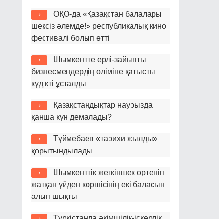
ОҚО-да «Қазақстан балалары
шексіз әлемде!» республикалық кино
фестивалі болып өтті
Шымкентте ерлі-зайыпты
бизнесмендердің өліміне қатысты
күдікті ұсталды
Қазақстандықтар наурызда
қанша күн демалады?
Түймебаев «тарихи жылды»
қорытындылады
Шымкенттік жеткіншек өртеніп
жатқан үйден көршісінің екі баласын
алып шықты
Түркістанда әкімшілік-іскерлік