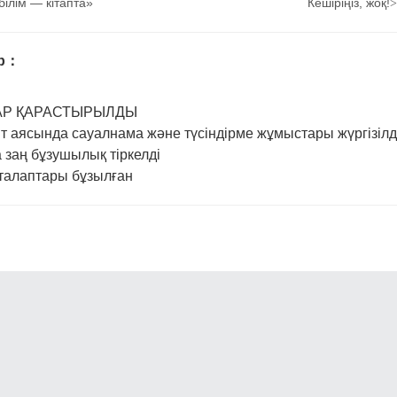
ілім — кітапта»
Кешіріңіз, жоқ!
>
ар：
АР ҚАРАСТЫРЫЛДЫ
ит аясында сауалнама және түсіндірме жұмыстары жүргізілд
заң бұзушылық тіркелді
 талаптары бұзылған