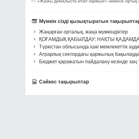
«Жазғы демалыста кітап оқимыз!» немесе Артық б
<<
Мүмкін сізді қызықтыратын тақырыпт
Жаңарған орталық, жаңа мүмкіндіктер
ҚОҒАМДЫҚ ҚАБЫЛДАУ: НАҚТЫ ҚАДАМД
Түркістан облысында ішкі мемлекеттік ауд
Аграрлық сектордағы қаржылық бақылауда 
Бюджет қаражатын пайдалану кезінде заң
Сәйкес тақырыптар