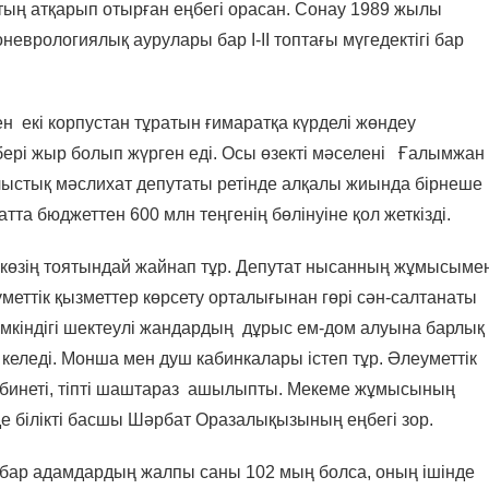
қтың атқарып отырған еңбегі орасан. Сонау 1989 жылы
еврологиялық аурулары бар І-ІІ топтағы мүгедектігі бар
н екі корпустан тұратын ғимаратқа күрделі жөндеу
 бері жыр болып жүрген еді. Осы өзекті мәселені Ғалымжан
лыстық мәслихат депутаты ретінде алқалы жиында бірнеше
тта бюджеттен 600 млн теңгенің бөлінуіне қол жеткізді.
 көзің тоятындай жайнап тұр. Депутат нысанның жұмысыме
еттік қызметтер көрсету орталығынан гөрі сән-салтанаты
үмкіндігі шектеулі жандардың дұрыс ем-дом алуына барлық
еледі. Монша мен душ кабинкалары істеп тұр. Әлеуметтік
абинеті, тіпті шаштараз ашылыпты. Мекеме жұмысының
 білікті басшы Шәрбат Оразалықызының еңбегі зор.
гі бар адамдардың жалпы саны 102 мың болса, оның ішінде