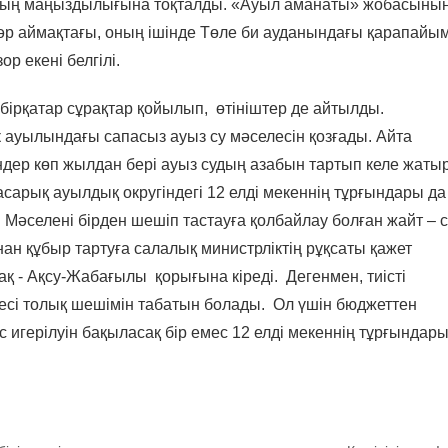
ң маңыздылығына тоқталды. «Ауыл аманаты» жобасыны
ың әр аймақтағы, оның ішінде Төле би ауданындағы қарапайы
р екені белгілі.
ірқатар сұрақтар қойылып, өтініштер де айтылды.
 ауылындағы сапасыз ауыз су мәселесін қозғады. Айта
кендер көп жылдан бері ауыз судың азабын тартып келе жатыр
асарық ауылдық округіндегі 12 елді мекеннің тұрғындары да
Мәселені бірден шешіп тастауға қолбайлау болған жайт – с
н құбыр тартуға салалық министрліктің рұқсаты қажет
қ - Ақсу-Жабағылы қорығына кіреді. Дегенмен, тиісті
лесі толық шешімін табатын болады. Ол үшін бюджеттен
игерілуін бақыласақ бір емес 12 елді мекеннің тұрғындар