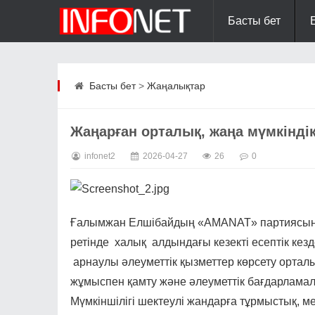
Басты бет
Басты бет
>
Жаңалықтар
Жаңарған орталық, жаңа мүмкінді
infonet2
2026-04-27
26
0
Ғалымжан Елшібайдың «AMANAT» партиясына
ретінде халық алдындағы кезекті есептік кез
арнаулы әлеуметтік қызметтер көрсету ортал
жұмыспен қамту және әлеуметтік бағдарламал
Мүмкіншілігі шектеулі жандарға тұрмыстық, 