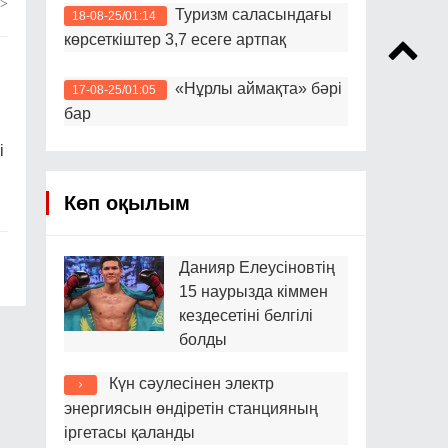
>
Туризм саласындағы
18-08-25/01:14
көрсеткіштер 3,7 есеге артпақ
«Нұрлы аймақта» бәрі
17-08-25/01:05
бар
і
Көп оқылым
Данияр Елеусіновтің
15 наурызда кіммен
кездесетіні белгілі
болды
Күн сәулесінен электр
энергиясын өндіретін станцияның
іргетасы қаланды