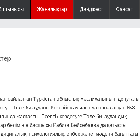
Ел тынысы
Жаңалықтар
Дайджест
Саясат
ктер
н сайланған Түркістан облыстық мәслихатының депутаты
десуі - Төле би ауданы Көксәйек ауылында орналасқан №3
ығында жалғасты. Есептік кездесуге Төле би аудандық
ар бөлімінің басшысы Рабиға Бейсебаева да қатысты.
медициналық, психологиялық, еңбек және мәдени бағыттағы