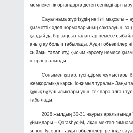
мемлекеттік органдарға деген сенімді арттыр
Сауалнама жүргізудің негізгі мақсаты – а
қызметтік әдеп нормаларының сақталуын, заң 
қандай да бір заңсыз талаптар немесе сыбай
анықтау болып табылады. Аудит объектілеріні
сыйақы талап ету, қысым көрсету немесе қызм
пікірлер алынды.
Сонымен қатар, түсіндірме жұмыстары ба
жемқорлыққа қарсы іс-қимыл туралы» Заңы та
құқық бұзушылықтары үшін тек пара алған тұл
табылады.
2026 жылдың 30-31 наурыз аралығында Түрк
ұйымдары – Qarashyq-М, Иқан мектеп-гимназияс
school lyceum – аудит объектілері ретінде сау