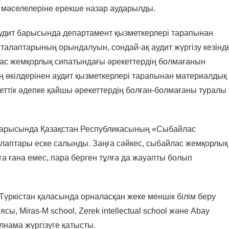
у мәселелеріне ерекше назар аударылды.
удит барысында департамент қызметкерлері тарапынан
талаптарының орындалуын, сондай-ақ аудит жүргізу кезінд
лас жемқорлық сипатындағы әрекеттердің болмағанын
ң өкілдерінен аудит қызметкерлері тарапынан материалдық
еттік әдепке қайшы әрекеттердің болған-болмағаны туралы
рысында Қазақстан Республикасының «Сыбайлас
лаптары еске салынды. Заңға сәйкес, сыбайлас жемқорлық
ға ғана емес, пара берген тұлға да жауапты болып
істан қаласында орналасқан жеке меншік білім беру
ы, Miras-M school, Zerek intellectual school және Abay
алнама жүргізуге қатысты.