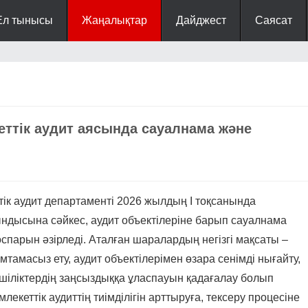
Ел тынысы
Жаңалықтар
Дайджест
Саясат
еттік аудит аясында сауалнама және
 аудит департаменті 2026 жылдың І тоқсанында
ындысына сәйкес, аудит объектілеріне барып сауалнама
парын әзірледі. Аталған шаралардың негізгі мақсаты –
мтамасыз ету, аудит объектілерімен өзара сенімді нығайту,
шіліктердің заңсыздыққа ұласпауын қадағалау болып
екеттік аудиттің тиімділігін арттыруға, тексеру процесіне