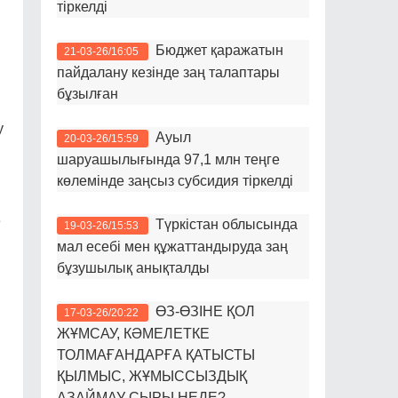
тіркелді
Бюджет қаражатын
21-03-26/16:05
пайдалану кезінде заң талаптары
бұзылған
у
Ауыл
20-03-26/15:59
шаруашылығында 97,1 млн теңге
көлемінде заңсыз субсидия тіркелді
е
Түркістан облысында
19-03-26/15:53
мал есебі мен құжаттандыруда заң
бұзушылық анықталды
ӨЗ-ӨЗІНЕ ҚОЛ
17-03-26/20:22
ЖҰМСАУ, КӘМЕЛЕТКЕ
ТОЛМАҒАНДАРҒА ҚАТЫСТЫ
ҚЫЛМЫС, ЖҰМЫССЫЗДЫҚ
АЗАЙМАУ СЫРЫ НЕДЕ?