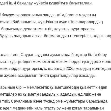
дегі ішкі бақылау жүйесін күшейтуге бағытталған.
і бюджет қаражатының заңды, тиімді және мақсатты
сыған байланысты, жүргізілген аудиттік іс-шаралардың
ру барысында департаменттің жауапты аудиторлары
 бұзушылық орын алған-болмағандығы тексеріліп, алдын ал
сы мен Сауран ауданы аумағында бірқатар білім беру
стық деңгейдегі мемлекеттік мекемелерде түсіндірме жән
екемелерде аудиторлық іс-шаралар 2025 жылдың желтоқсан
ін жүзеге асырылып, тиісті қорытындылар жасалды.
ың бірі – мемлекеттік қызметшілердің қызметтік әдеп
метшілер өз қызметін заңдылық, адалдық, әділдік және
ы тиіс. Сауалнама және түсіндірме жұмыстары барысында
тік әдеп мәдениетін қалыптастыру және қоғам тарапынан