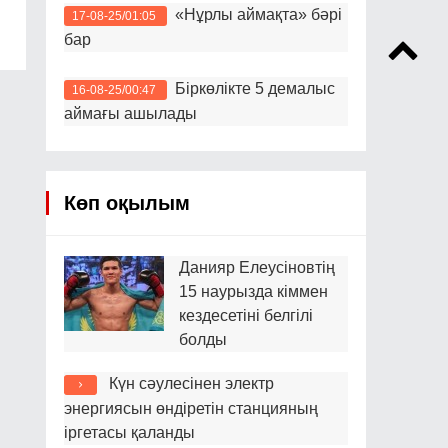
«Нұрлы аймақта» бәрі
17-08-25/01:05
бар
Біркөлікте 5 демалыс
16-08-25/00:47
аймағы ашылады
Көп оқылым
Данияр Елеусіновтің
15 наурызда кіммен
кездесетіні белгілі
болды
Күн сәулесінен электр
энергиясын өндіретін станцияның
іргетасы қаланды