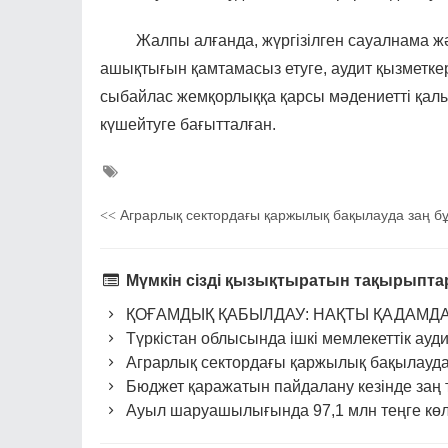
Жалпы алғанда, жүргізілген сауалнама және
ашықтығын қамтамасыз етуге, аудит қызметке
сыбайлас жемқорлыққа қарсы мәдениетті қал
күшейтуге бағытталған.
Аграрлық сектордағы қаржылық бақылауда заң бұ
<<
Мүмкін сізді қызықтыратын тақырыпт
ҚОҒАМДЫҚ ҚАБЫЛДАУ: НАҚТЫ ҚАДАМД
Түркістан облысында ішкі мемлекеттік ауд
Аграрлық сектордағы қаржылық бақылауда 
Бюджет қаражатын пайдалану кезінде заң
Ауыл шаруашылығында 97,1 млн теңге көле