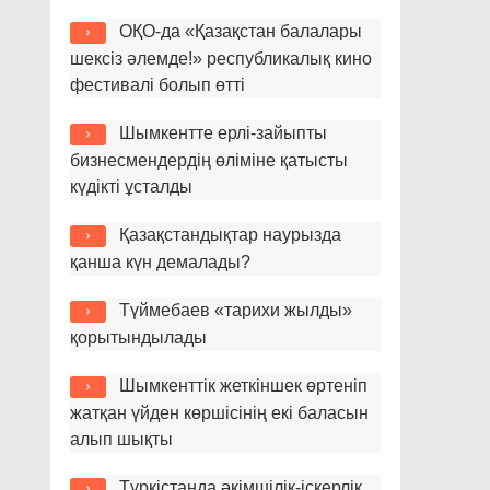
ОҚО-да «Қазақстан балалары
шексіз әлемде!» республикалық кино
фестивалі болып өтті
Шымкентте ерлі-зайыпты
бизнесмендердің өліміне қатысты
күдікті ұсталды
Қазақстандықтар наурызда
қанша күн демалады?
Түймебаев «тарихи жылды»
қорытындылады
Шымкенттік жеткіншек өртеніп
жатқан үйден көршісінің екі баласын
алып шықты
Түркістанда әкімшілік-іскерлік