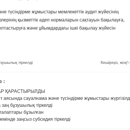
 түсіндірме жұмыстары мемлекеттік аудит жүйесінің
рлерінің қызметтік әдеп нормаларын сақтауын бақылауға,
ыптастыруға және ұйымдардағы ішкі бақылау жүйесін
зушылық тіркелді
Кешіріңіз, жоқ!
>
ар：
АР ҚАРАСТЫРЫЛДЫ
ит аясында сауалнама және түсіндірме жұмыстары жүргізілд
заң бұзушылық тіркелді
 талаптары бұзылған
мінде заңсыз субсидия тіркелді