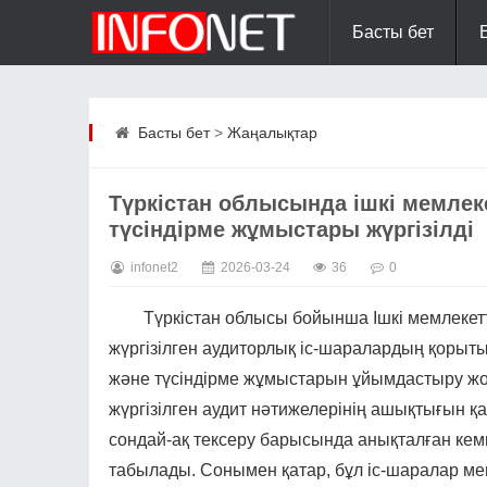
Басты бет
Басты бет
>
Жаңалықтар
Түркістан облысында ішкі мемлек
түсіндірме жұмыстары жүргізілді
infonet2
2026-03-24
36
0
Түркістан облысы бойынша Ішкі мемлекеттік
жүргізілген аудиторлық іс-шаралардың қорыт
және түсіндірме жұмыстарын ұйымдастыру жос
жүргізілген аудит нәтижелерінің ашықтығын қа
сондай-ақ тексеру барысында анықталған кем
табылады. Сонымен қатар, бұл іс-шаралар мемл