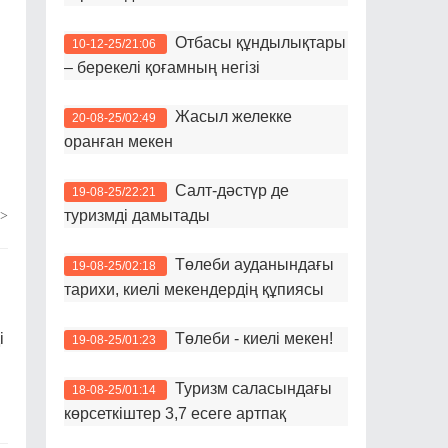
Отбасы құндылықтары
10-12-25/21:06
– берекелі қоғамның негізі
Жасыл желекке
20-08-25/02:49
оранған мекен
Салт-дәстүр де
19-08-25/22:21
туризмді дамытады
>
Төлеби ауданындағы
19-08-25/02:18
тарихи, киелі мекендердің құпиясы
і
Төлеби - киелі мекен!
19-08-25/01:23
Туризм саласындағы
18-08-25/01:14
көрсеткіштер 3,7 есеге артпақ