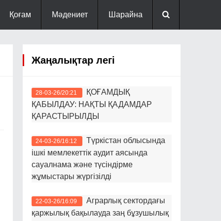
Қоғам
Мәдениет
Шарайна
Жаңалықтар легі
ҚОҒАМДЫҚ
28-03-26/20:21
ҚАБЫЛДАУ: НАҚТЫ ҚАДАМДАР
ҚАРАСТЫРЫЛДЫ
Түркістан облысында
24-03-26/16:12
ішкі мемлекеттік аудит аясында
сауалнама және түсіндірме
жұмыстары жүргізілді
Аграрлық сектордағы
22-03-26/16:09
қаржылық бақылауда заң бұзушылық