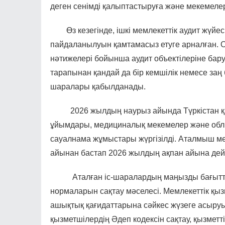
деген сенімді қалыптастыруға және мекемелер
Өз кезегінде, ішкі мемлекеттік аудит жүйес
пайдаланылуын қамтамасыз етуге арналған. О
нәтижелері бойынша аудит объектілеріне ба
тарапынан қандай да бір кемшілік немесе заң
шаралары қабылданады.
2026 жылдың наурыз айында Түркістан қала
ұйымдары, медициналық мекемелер және облы
сауалнама жұмыстары жүргізілді. Аталмыш м
айынан бастап 2026 жылдың ақпан айына дей
Аталған іс-шаралардың маңызды бағыттарын
нормаларын сақтау мәселесі. Мемлекеттік қыз
ашықтық қағидаттарына сәйкес жүзеге асыру
қызметшілердің Әдеп кодексін сақтау, қызмет