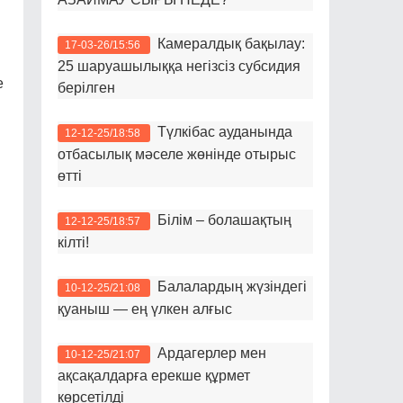
Камералдық бақылау:
17-03-26/15:56
25 шаруашылыққа негізсіз субсидия
е
берілген
Түлкібас ауданында
12-12-25/18:58
отбасылық мәселе жөнінде отырыс
өтті
Білім – болашақтың
12-12-25/18:57
кілті!
Балалардың жүзіндегі
10-12-25/21:08
қуаныш — ең үлкен алғыс
Ардагерлер мен
10-12-25/21:07
ақсақалдарға ерекше құрмет
көрсетілді