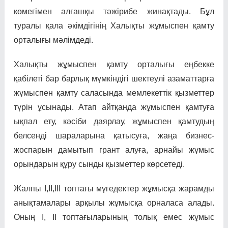
көмегімен алғашқы тәжірибе жинақтады. Бұл
туралы қала әкімдігінің Халықты жұмыспен қамту
орталығы мәлімдеді.
Халықты жұмыспен қамту орталығы еңбекке
қабілеті бар барлық мүмкіндігі шектеулі азаматтарға
жұмыспен қамту саласында мемлекеттік қызметтер
түрін ұсынады. Атап айтқанда жұмыспен қамтуға
ықпал ету, кәсіби даярлау, жұмыспен қамтудың
белсенді шараларына қатысуға, жаңа бизнес-
жоспарын дамытып грант алуға, арнайы жұмыс
орындарын құру сынды қызметтер көрсетеді.
Жалпы І,ІІ,ІІІ топтағы мүгедектер жұмысқа жарамды
анықтамалары арқылы жұмысқа орналаса алады.
Оның І, ІІ топтағыларының толық емес жұмыс