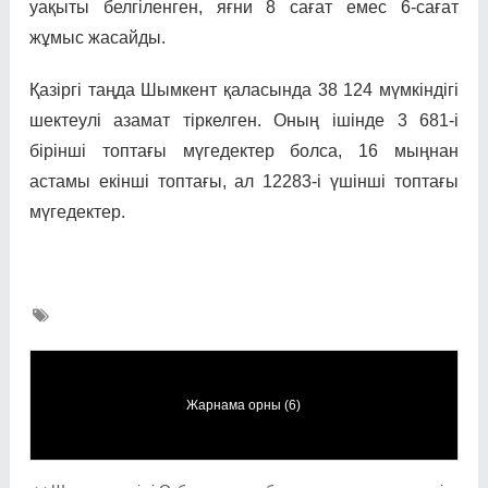
уақыты белгіленген, яғни 8 сағат емес 6-сағат
жұмыс жасайды.
Қазіргі таңда Шымкент қаласында 38 124 мүмкіндігі
шектеулі азамат тіркелген. Оның ішінде 3 681-і
бірінші топтағы мүгедектер болса, 16 мыңнан
астамы екінші топтағы, ал 12283-і үшінші топтағы
мүгедектер.
Жарнама орны (6)