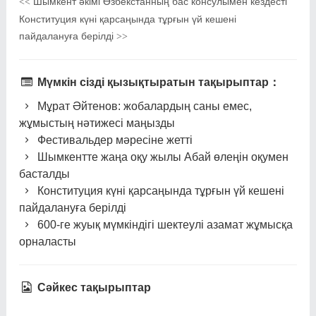
Шымкент әкімі Өзбекстанның бас консулымен кездесті
<<
Конституция күні қарсаңында тұрғын үй кешені
пайдалануға берілді
>>
Мүмкін сізді қызықтыратын тақырыптар：
Мұрат Әйтенов: жобалардың саны емес,
жұмыстың нәтижесі маңызды
Фестивальдер мәресіне жетті
Шымкентте жаңа оқу жылы Абай өлеңін оқумен
басталды
Конституция күні қарсаңында тұрғын үй кешені
пайдалануға берілді
600-ге жуық мүмкіндігі шектеулі азамат жұмысқа
орналасты
Сәйкес тақырыптар