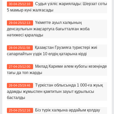
Судья үзіліс жариялады: Шерзат соты
30-04-25/12:10
5 мамыр күні жалғасады
Үкіметте ауыл халқының
29-04-25/12:13
денсаулығын жақсартуға бағытталған жоба
нәтижесі қаралады
Қазақстан Грузияға туристері жиі
28-04-25/11:58
сапарлайтын үздік 10 елдің қатарына кірді
Милад Карими әлем кубогы кезеңінде
27-04-25/12:00
тағы да топ жарды
Түркістан облысында 1 000-ға жуық
26-04-25/19:46
адамды жұмыспен қамтитын зауыт құрылысы
басталды
Біз түрік халқына әрдайым қолдау
25-04-25/12:16