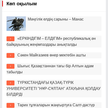
Көп оқылым
Мәңгілік елдің сарыны – Манас
«ЕРКІНДІГІМ – ЕЛДІГІМ» республикалық ән
байқауының жеңімпаздары анықталды
Сәкен Майғазиев өнер мектебін ашты
Шығыс Қазақстаннан тағы бір Алтын адам
табылды
ТҮРКІСТАНДАҒЫ ҚАЗАҚ-ТҮРІК
УНИВЕРСИТЕТІ "НҰР-СҰЛТАН" АТАУЫНА ҚОЛДАУ
БІЛДІРДІ
Тарих тұлғаларын жаңғыртуға Салт-дәстүр