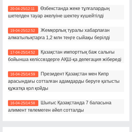
Өзбекстанда жеке тұлғалардың
20-04-25/12:11
шетелден тауар әкелуіне шектеу күшейтілді
Жемқорлық туралы хабарлаған
19-04-25/12:52
алматылықтарға 1,2 млн теңге сыйақы берілді
Қазақстан импорттық баж салығы
17-04-25/14:52
бойынша келіссөздерге АҚШ-қа делегация жібереді
Президент Қазақстан мен Кипр
16-04-25/14:59
арасындағы сотталған адамдарды беруге қатысты
құжатқа қол қойды
Шығыс Қазақстанда 7 баласына
16-04-25/14:58
алимент төлемеген әйел сотталды