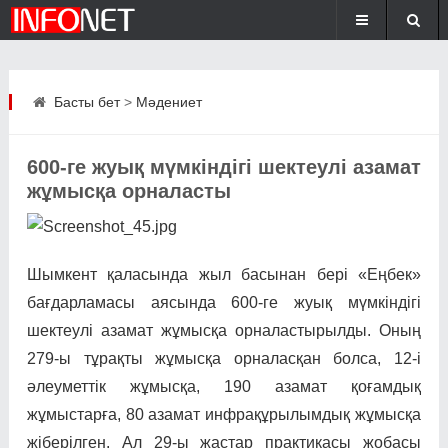
Басты бет
>
Мәдениет
600-ге жуық мүмкіндігі шектеулі азамат
жұмысқа орналасты
Шымкент қаласында жыл басынан бері «Еңбек»
бағдарламасы аясында 600-ге жуық мүмкіндігі
шектеулі азамат жұмысқа орналастырылды. Оның
279-ы тұрақты жұмысқа орналасқан болса, 12-і
әлеуметтік жұмысқа, 190 азамат қоғамдық
жұмыстарға, 80 азамат инфрақұрылымдық жұмысқа
жіберілген. Ал 29-ы жастар практикасы жобасы