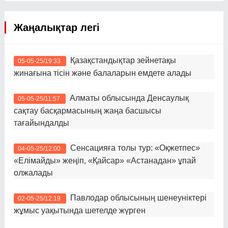
Жаңалықтар легі
Қазақстандықтар зейнетақы
05-05-25/19:33
жинағына тісін және балаларын емдете алады
Алматы облысында Денсаулық
05-05-25/11:57
сақтау басқармасының жаңа басшысы
тағайындалды
Сенсацияға толы тур: «Оқжетпес»
04-05-25/12:00
«Елімайды» жеңіп, «Қайсар» «Астанадан» ұпай
олжалады
Павлодар облысының шенеуніктері
02-05-25/12:19
жұмыс уақытында шетелде жүрген