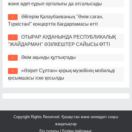
және әдет-ғұрып орталығы да атсалысады
Әйгерім Қалаубаеваның "Әнім саған,
Түркістан!" концерттік бағдарламасы өтті
ОТЫРАР АУДАНЫНДА РЕСПУБЛИКАЛЫҚ
"ЖАЙДАРМАН" ӘЗІЛКЕШТЕР САЙЫСЫ ӨТТІ
Әкім ақынды құттықтады
«Әзірет Сұлтан» қорық-музейінің мобильді
қосымшасы іске қосылды
Copyright Rights Reserved.
Қазақстан және әлемдегі соңғы
жаңалықтар
Біз туралы |
Бізбен байланыс