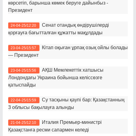
көрсетіп, барынша көмек беруге дайынбыз -
Президент
Сенат отандық өндірушілерді
24-04-25/12:20
қорғауға бағытталған құжатты мақұлдады
Кітап оқыған ұрпақ озық ойлы болады
23-04-25/15:57
— Президент
АҚШ Мемлекеттік хатшысы
23-04-25/15:56
Лондондағы Украина бойынша келіссөзге
қатыспайды
Су тасқыны қаупі бар: Қазақстанның
22-04-25/15:59
3 облысы бақылауға алынды
Италия Премьер-министрі
21-04-25/12:10
Қазақстанға ресми сапармен келеді