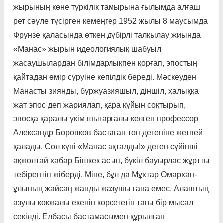
жыры­ның көне түркілік тамырына ғылымда алғаш
рет сәуле түсір­ген кемеңгер 1952 жылы 8 мау­сымда
Фрунзе қаласында өт­кен дүбірлі талқылау жиында
«Манас» жырын идеологиялық шабуыл
жасаушылардан білім­дар­лықпен қорғап, эпостың
қайтадан өмір сүруіне кепілдік береді. Мәскеуден
Манасты зиян­ды, буржуазияшыл, діншіл, халық­қа
жат эпос деп жариялап, қара құйын соқтырып,
эпосқа қара­лы үкім шығарғалы кел­ген профессор
Александр Бо­ров­­­ков бастаған топ дегені­не жет­пей
қалады. Сол күні «Манас ақ­тал­ды!» деген сүйін­ші
ақ­жол­тай хабар Бішкек асып, бүкіл бауыр­лас жұртты
тебірентіп жібер­ді. Міне, бұл да Мұхтар Омар­­хан­
ұлының жайсаң жанды жазушы ғана емес, Алаштың
азу­лы көкжалы екенін көрсететін тағы бір мысал
секілді. Елбасы бастамасымен құ­рыл­ған