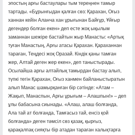
эпос­тың арғы бастаулары тым те­реңнен тамыр
тартады. «Бұрын­ғыдан қалған сөз: Қарахан, Оғыз
ханнан кейін Аланча хан ұрығынан Байғұр, Ұйғыр
дегендер болған екен» деп есте жоқ ықылым
заманнан шежіре бастайтын жыр Манасты: «Артық
туған Манастың, Арғы атасы Қарахан. Қараханнан
тараған, Теңдесі жоқ Оразай. Кіндік қаны тамған
жер, Алтай деген жер екен», деп таныстырады.
Осылайша арғы алтайлық тамырдан бастау алып,
түпкі тегін Қарахан, Оғыз ханмен байланыстыратын
алып Манас шамырқанған бір сәтінде: «Атам –
Жақып, Манаспын, Арғы ұрығым – Алашпын!» – деп
ұлы бабасына сиынады. «Алаш, алаш болғанда,
Ала тай ат болғанда, Тамғасыз тай, енсіз қой
болғанда» деген тәмсіл сөз қазақ, қырғыз,
қарақалпақ сияқ­ты бір атадан тараған ха­лық­тарға