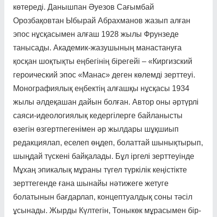
көтереді. Данышпан Әуезов Сағымбай
Орозбақовтан Ыбырай Абрах­манов жазып алған
эпос нұсқа­сы­мен алғаш 1928 жылы Фрун­зеде
танысады. Академик-жазу­шының манастануға
қосқан шоқ­тық­ты еңбегінің бірегейі – «Киргиз­ский
героический эпос «Манас» деген көлемді зерттеуі.
Моно­графиялық еңбектің алғашқы нұсқасы 1934
жылы әлдеқашан дайын болған. Автор оны әртүр­лі
саяси-идеологиялық кедер­гі­лерге байланысты
өзегін өз­герт­пегенімен әр жылдары шұқ­­шиып
редакциялап, еселеп өң­деп, болаттай шынықтырып,
шың­дай түскені байқалады. Бұл іргелі зерттеуінде
Мұхаң эпикалық мұраны түгел түр­кі­­лік кеңістікте
зерттегенде ғана шынайы нәтижеге жетуге
болатынын бағдарлап, кон­­цеп­туалдық соны тәсіл
ұсы­нады. Жырды Күл­тегін, Тоны­көк мұра­сымен бір­