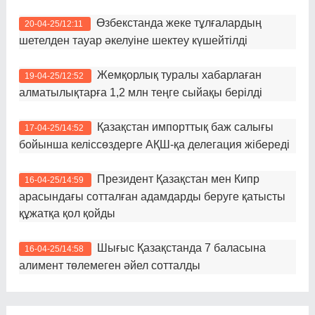
Өзбекстанда жеке тұлғалардың
20-04-25/12:11
шетелден тауар әкелуіне шектеу күшейтілді
Жемқорлық туралы хабарлаған
19-04-25/12:52
алматылықтарға 1,2 млн теңге сыйақы берілді
Қазақстан импорттық баж салығы
17-04-25/14:52
бойынша келіссөздерге АҚШ-қа делегация жібереді
Президент Қазақстан мен Кипр
16-04-25/14:59
арасындағы сотталған адамдарды беруге қатысты
құжатқа қол қойды
Шығыс Қазақстанда 7 баласына
16-04-25/14:58
алимент төлемеген әйел сотталды