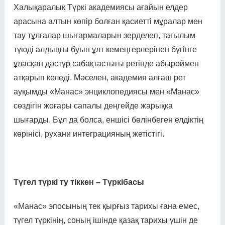
Халықаралық Түркі ака­де­миясы ағайын елдер
арасына алтын көпір болған қасиет­ті мұра­лар мен
тау тұлғалар шығар­­маларын зерделеп, тағы­лым
түюді алдыңғы буын ұлт кемеңгерлерінен бүгінге
ұлас­қан дәстүр сабақтастығы ретін­де абыроймен
атқарып келеді. Мәселен, академия алғаш рет
ауқымды «Манас» энцик­ло­педиясы мен «Манас»
сөздігін жоғары сапалы деңгейде жарық­қа
шығарды. Бұл да болса, енші­сі бөлінбеген елдіктің
көрінісі, рухани интеграцияның жетістігі.
Түгел түркі ту тіккен – Түркібасы
«Манас» эпосының тек қыр­ғыз тарихы ғана емес,
түгел түр­кі­нің, соның ішінде қазақ тарихы үшін де