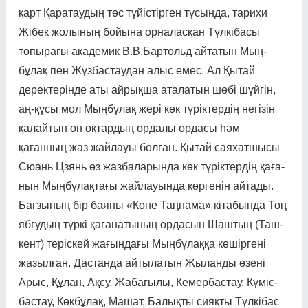
қарт Қаратаудың төс түйістірген тұсында, тари­хи
Жібек жолының бойы­на орна­ласқан Түлкібасы
топы­­рағы ака­де­­мик В.В.Бар­тольд айтатын Мың­
бұлақ пен Жүзбастаудан алыс емес. Ал Қытай
дерек­терін­­де аты айрықша аталатын шөбі шүй­гін,
аң-құсы мол Мың­бұлақ жері көк түріктердің негі­зін
қалайтын он оқтардың ор­д­алы ордасы һәм
қағанның жаз жайлауы болған. Қытай сая­хат­шысы
Сюань Цзянь өз жазба­ларында көк түріктердің қаға­
нын Мыңбұлақтағы жайлауын­да көргенін айтады.
Бағзының бір баяны «Көне Таңнама» кіта­бында Тоң
ябғудың түркі қаға­н­атының ордасын Шаштың (Таш­
кент) теріскей жағындағы Мыңбұлаққа көшіргені
жазыл­ған. Дастанда айтылатын Жы­лан­­ды өзені
Арыс, Құлан, Ақсу, Жабағылы, Кемербастау, Күміс­­
бастау, Көкбұлақ, Машат, Балық­ты сияқты Түлкібас