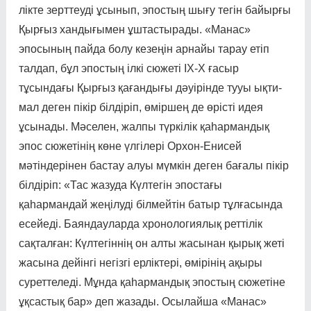
лік­те зерт­теуді ұсы­нып, эпос­тың шығу тегін байыр­ғы
Қыр­ғыз хан­ды­ғымен ұштас­тыра­ды. «Манас»
эпосының пай­да болу кезеңін арнайы тарау етіп
тал­дап, бұл эпостың ілкі сю­жеті ІХ-Х ғасыр
тұсындағы Қыр­ғыз қа­ған­дығы дәуірінде тууы ықти­
мал деген пікір білді­ріп, өмір­шең де өрісті идея
ұсынады. Мәселен, жалпы түркілік қаһармандық
эпос сюжетінің көне үлгілері Орхон-Енисей
мәтіндерінен бастау алуы мүмкін деген бағалы пікір
білдіріп: «Тас жазуда Күлтегін эпостағы
қаһармандай жеңілуді білмейтін батыр тұлғасында
есейеді. Баяндауларда хронологиялық реттілік
сақталған: Күлтегіннің он алты жасынан қырық жеті
жасына дейінгі негізгі ерліктері, өмірінің ақыры
суреттеледі. Мұнда қаһармандық эпостың сюжетіне
ұқсастық бар» деп жазады. Осылайша «Манас»