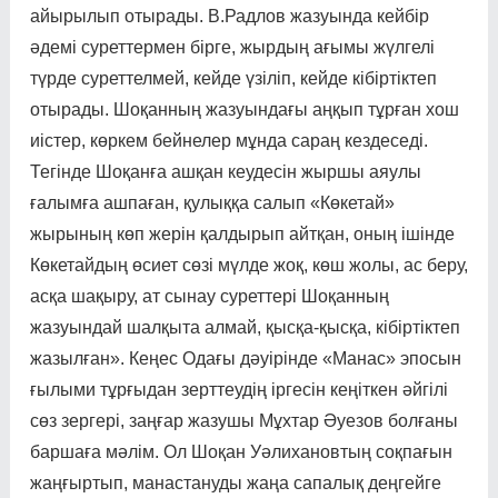
айырылып отырады. В.Радлов жазуында кейбір
әдемі суреттермен бірге, жырдың ағымы жүлгелі
түрде суреттелмей, кейде үзіліп, кейде кібіртіктеп
отырады. Шоқанның жазуындағы аң­қып тұрған хош
иістер, көр­кем бейнелер мұнда сараң кез­де­седі.
Тегінде Шоқанға аш­қан кеудесін жыршы аяулы
ғалым­ға ашпаған, қулыққа салып «Көкетай»
жырының көп жерін қалдырып айтқан, оның ішін­де
Көкетайдың өсиет сөзі мүлде жоқ, көш жолы, ас беру,
асқа шақы­ру, ат сынау суреттері Ш­о­қ­ан­­ның
жазуындай шалқыта ал­май, қысқа-қысқа, кібіртіктеп
жазылған». Кеңес Одағы дәуірінде «Манас» эпосын
ғылыми тұр­ғы­­дан зерттеудің іргесін кеңіт­­кен әйгілі
сөз зергері, заңғар жазушы Мұхтар Әуезов болға­ны
баршаға мәлім. Ол Шоқан Уәли­хановтың соқпағын
жаң­ғыртып, манастануды жаңа сапалық деңгейге