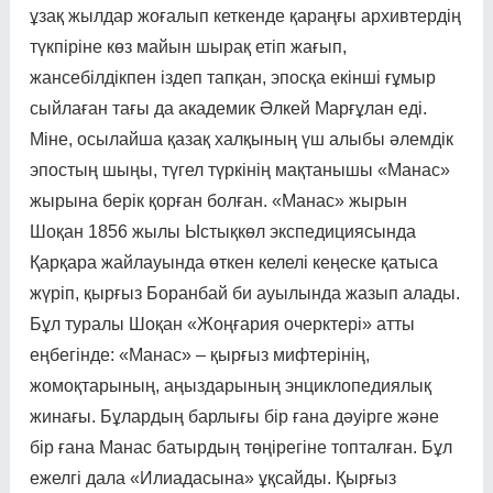
ұзақ жылдар жоғалып кеткенде қараңғы архивтердің
түк­піріне көз майын шырақ етіп жағып,
жансебілдікпен із­деп тапқан, эпосқа екінші ғұ­мыр
сыйлаған тағы да академик Әлкей Марғұлан еді.
Міне, осы­лайша қазақ халқының үш алы­бы әлемдік
эпостың шыңы, тү­гел түркінің мақтанышы «Манас»
жырына берік қорған болған. «Манас» жырын
Шоқан 1856 жылы Ыстықкөл экспедициясында
Қарқара жайлауында өткен келелі кеңеске қатыса
жүріп, қырғыз Боранбай би ауылында жазып алады.
Бұл туралы Шоқан «Жоңғария очерк­тері» атты
еңбегінде: «Манас» – қырғыз мифтерінің,
жомоқтарының, аңыздарының энциклопедиялық
жинағы. Бұла­рдың барлығы бір ғана дәуір­ге және
бір ғана Манас батыр­дың төңірегіне топталған. Бұл
ежелгі дала «Илиадасына» ұқсайды. Қырғыз