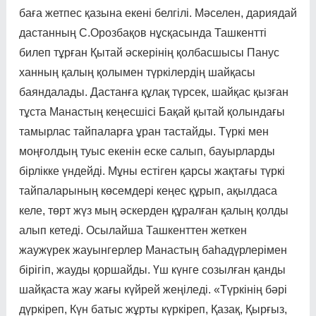
баға жетпес қазы­на екені белгілі. Мәселен, дария­дай
дастанның С.Орозбақов нұс­қа­сында Ташкентті
билеп тұрған Қытай әскерінің қолбасшысы Панус
ханның қалың қолымен түркілердің шайқасы
баяндалады. Дастанға құлақ түрсек, шайқас қызған
тұста Манастың кеңесшісі Бақай қытай қолындағы
тамырлас тайпаларға ұран тастайды. Түркі мен
моңғолдың туыс екенін еске салып, бауырларды
бірлікке үндейді. Мұны естіген қарсы жақтағы түркі
тайпаларының көсемдері кеңес құрып, ақылдаса
келе, төрт жүз мың әскерден құралған қалың қолды
алып кетеді. Осылайша Ташкенттен жет­кен
жаужүрек жауынгерлер Манастың баһадүрлерімен
бірі­гіп, жауды қоршайды. Үш күнге созылған қанды
шайқаста жау жағы күйрей жеңіледі. «Түркінің бәрі
дүркіреп, Күн батыс жұрты күркіреп, Қазақ, Қырғыз,