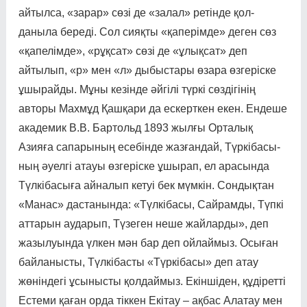
айтылса, «зарар» сөзі де «залал» ретінде қол­
даныла береді. Сол сияқты «қа­перімде» деген сөз
«қапелімде», «рұқсат» сөзі де «ұлықсат» деп
айтылып, «р» мен «л» дыбыс­тары өзара өзгеріске
ұшы­рай­ды. Мұны кезінде әйгілі түркі сөз­ді­гі­нің
авторы Махмұд Қаш­­қа­ри да ескерткен екен. Ендеше
ака­демик В.В. Бартольд 1893 жыл­ғы Орталық
Азияға сапарын­ың есебінде жазғандай, Түркі­басы­
ның әуелгі атауы өзгеріс­ке ұшы­рап, ел арасында
Түлкі­басы­ға ай­налып кетуі бек мүмкін. Сондық­тан
«Манас» дастанында: «Түлкібасы, Сайрамды, Түпкі
аттарын аударып, Түзеген неше жайларды», деп
жазылуында үлкен мән бар деп ойлаймыз. Осыған
байла­ныс­ты, Түлкібасты «Түркібасы» деп атау
жөніндегі ұсынысты қолдаймыз. Екіншіден, құдіретті
Естеми қаған орда тіккен Екітау – ақбас Алатау мен