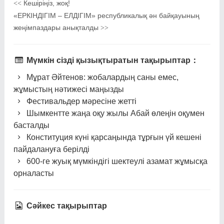
Кешіріңіз, жоқ!
<<
«ЕРКІНДІГІМ – ЕЛДІГІМ» республикалық ән байқауының
жеңімпаздары анықталды
>>
Мүмкін сізді қызықтыратын тақырыптар：
Мұрат Әйтенов: жобалардың саны емес,
жұмыстың нәтижесі маңызды
Фестивальдер мәресіне жетті
Шымкентте жаңа оқу жылы Абай өлеңін оқумен
басталды
Конституция күні қарсаңында тұрғын үй кешені
пайдалануға берілді
600-ге жуық мүмкіндігі шектеулі азамат жұмысқа
орналасты
Сәйкес тақырыптар