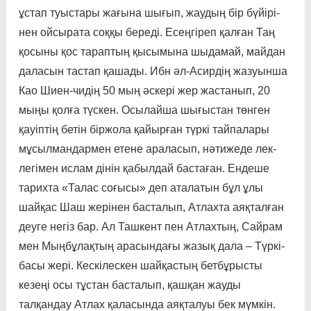
ұстап туыс­тары жа­ғына шығып, жаудың бір бү­йірі­
нен ойсырата соққы береді. Есең­гіреп қалған Таң
қосыны қос тарап­тың қысымына шыдамай, майдан
даласын тас­тап қаша­ды. Ибн әл-Асирдің жазуын­ша
Као Шиен-чидің 50 мың әскері жер жастанып, 20
мыңы қолға түскен. Осылайша шы­ғыс­тан төнген
қауіптің бетін бір­жола қайырған түркі тайпалары
мұсылмандармен етене араласып, нәтижеде лек-
легімен ислам дінін қабылдай бастаған. Ендеше
тарихта «Талас соғысы» деп аталатын бұл ұлы
шайқас Шаш жерінен басталып, Атлах­та аяқталған
деуге негіз бар. Ал Ташкент пен Атлахтың, Сай­рам
мен Мыңбұлақтың ара­сын­дағы жазық дала – Түркі­
басы жері. Кескілескен шай­қас­тың бетбұрысты
кезеңі осы тұстан басталып, қашқан жау­ды
талқандау Атлах қаласын­да аяқ­талуы бек мүмкін.