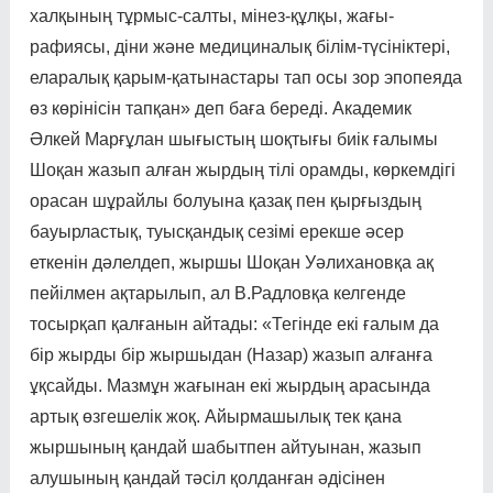
халқының тұр­мыс-салты, мінез-құлқы, жағы­
рафиясы, діни және меди­ци­налық білім-түсініктері,
елара­лық қарым-қатынастары тап осы зор эпопеяда
өз көрінісін тапқан» деп баға береді. Академик
Әлкей Марғұлан шығыстың шоқтығы биік ға­лымы
Шоқан жазып алған жыр­дың тілі орамды, көркемдігі
орасан шұрайлы болуына қазақ пен қырғыздың
бауырлас­тық, туысқандық сезімі ерекше әсер
еткенін дәлелдеп, жыршы Шоқан Уәлихановқа ақ
пейіл­мен ақтарылып, ал В.Радловқа келгенде
тосырқап қалғанын айтады: «Тегінде екі ғалым да
бір жырды бір жыршыдан (Назар) жазып алғанға
ұқсайды. Мазмұн жағынан екі жырдың арасында
артық өзгешелік жоқ. Айырмашылық тек қана
жыршының қандай шабытпен айтуынан, жазып
алушының қандай тәсіл қолданған әдісінен