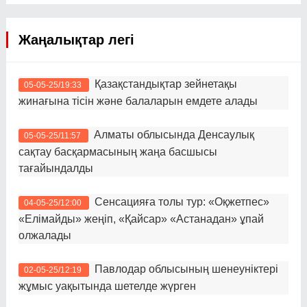
Жаңалықтар легі
Қазақстандықтар зейнетақы
05-05-25/19:33
жинағына тісін және балаларын емдете алады
Алматы облысында Денсаулық
05-05-25/11:57
сақтау басқармасының жаңа басшысы
тағайындалды
Сенсацияға толы тур: «Оқжетпес»
04-05-25/12:00
«Елімайды» жеңіп, «Қайсар» «Астанадан» ұпай
олжалады
Павлодар облысының шенеуніктері
02-05-25/12:19
жұмыс уақытында шетелде жүрген