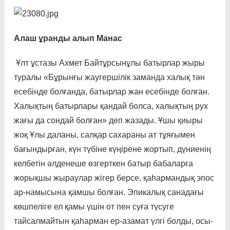
Алаш ұранды алып Манас
Ұлт ұстазы Ахмет Байтұр­сын­ұлы батырлар жыры
туралы «Бұрынғы жаугершілік заманда халық тән
есебінде болғанда, батырлар жан есебінде болған.
Халықтың батырлары қандай болса, халықтың рух
жағы да сондай болған» деп жазады. Ұшы қиыры
жоқ Ұлы даланы, сал­қар сахараны ат тұяғымен
бағын­дырған, күн түбіне күңі­рене жортып, дүниенің
келбе­тін әлденеше өзгерткен батыр бабаларға
жорықшы жыраулар жігер берсе, қаһармандық эпос
ар-намысына қамшы бол­ған. Эпикалық санадағы
көш­пеліге ел қамы үшін от пен суға түсуге
тайсалмайтын қаһар­ман ер-азамат үлгі болды, осы­