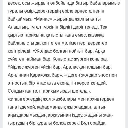
десек, осы жырдың өнбойында батыр бабаларымыз
туралы өмір-деректердің өріле өрнектелгенін
байқаймыз. «Манас» жырында жалпы алты
Алаштың, түгел түр­кі­нің бірлігі дәріптеледі. Тек
қырғыз тарихына қатысты ғана емес, қазаққа
байланысты да көптеген мәліметтер, деректер
келтіріледі. «Жолдас болған нойғыт бар, Арқа
сүйеген найман бар, Қоныстас жүрген қоңырат,
Үйірлес жүрген үйсін бар, Араласқан алшын бар,
Арғыннан Қарақожа бар», – деген жолдар эпос пен
этностың біртұтас ағза екендігін көрсет­кендей.
Сондықтан төл тарихымызды шетелдік
жиһангерлердің жол жазбалары мен архивтерден
ғана іздемей, қаһармандық жырлардан, алтын
аңыздарымыздың арқауынан іздеу, жадыны жаң­
ғыр­тудың бір құралы болса керек. Бұл орайда