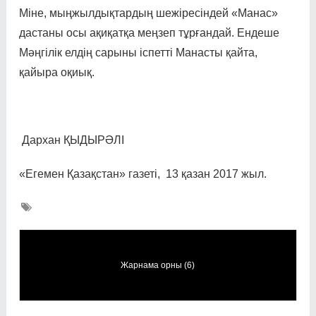
Міне, мың­жыл­дық­тардың шежіре­сіндей «Манас»
дастаны осы ақиқатқа меңзеп тұрғандай. Ендеше
Мәңгілік елдің сарыны іспетті Манасты қайта,
қайыра оқиық.
Дархан ҚЫДЫРӘЛІ
«Егемен Қазақстан» газеті, 13 қазан 2017 жыл.
Жарнама орны (6)