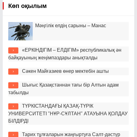
Көп оқылым
Мәңгілік елдің сарыны – Манас
«ЕРКІНДІГІМ – ЕЛДІГІМ» республикалық ән
байқауының жеңімпаздары анықталды
Сәкен Майғазиев өнер мектебін ашты
Шығыс Қазақстаннан тағы бір Алтын адам
табылды
ТҮРКІСТАНДАҒЫ ҚАЗАҚ-ТҮРІК
УНИВЕРСИТЕТІ "НҰР-СҰЛТАН" АТАУЫНА ҚОЛДАУ
БІЛДІРДІ
Тарих тұлғаларын жаңғыртуға Салт-дәстүр