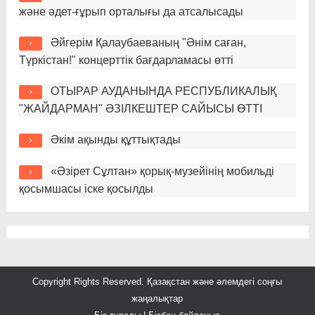
және әдет-ғұрып орталығы да атсалысады
Әйгерім Қалаубаеваның "Әнім саған,
Түркістан!" концерттік бағдарламасы өтті
ОТЫРАР АУДАНЫНДА РЕСПУБЛИКАЛЫҚ
"ЖАЙДАРМАН" ӘЗІЛКЕШТЕР САЙЫСЫ ӨТТІ
Әкім ақынды құттықтады
«Әзірет Сұлтан» қорық-музейінің мобильді
қосымшасы іске қосылды
Copyright Rights Reserved.
Қазақстан және әлемдегі соңғы
жаңалықтар