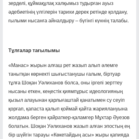
зерделі, құй­ма­құлақ халқымыз тудырған ауыз
әдебиетінің үлгілерін тарихи дерек ретінде қолдану,
ғылыми нысанға айналдыру – бүгінгі күннің талабы.
Тұлғалар тағылымы
«Манас» жырын алғаш рет жазып алып әлемге
танытқан көрнекті шығыстанушы ғалым, біртуар
тұлға Шоқан Уәлиханов болса, оны іргелі зерттеу
нысаны еткен, кеңестік қиямпұрыс идеологияның
қызыл алауынан қарлығаштай қанатымен су сеуіп
қорғап, қапаста қалып қоймай қайта жариялануына
жолдама берген қайраткер-қаламгер Мұхтар Әуезов
болатын. Шоқан Уәлиханов жазып алған эпостың ең
бір шүйгін тарауы «Көкетайдың асы» жыры қапияда