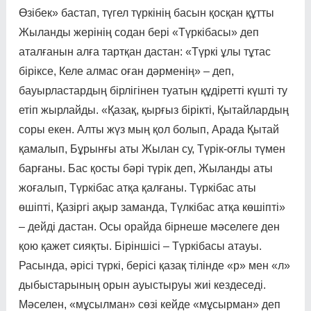
Өзібек» бастап, түгел түркінің басын қосқан құтты
Жыланды жерінің содан бері «Түркібасы» деп
аталғанын алға тартқан дастан: «Түркі ұлы тұтас
біріксе, Келе алмас оған дәрменің» – деп,
бауырластардың бірлігінен туатын құдіретті күшті ту
етіп жырлайды. «Қазақ, қырғыз бірікті, Қытайлардың
соры екен. Алты жүз мың қол болып, Арада Қытай
қамалып, Бұрынғы аты Жылан су, Түрік-оғлы түмен
барғаны. Бас қосты бәрі түрік деп, Жыланды аты
жоғалып, Түркібас атқа қалғаны. Түркібас аты
өшіпті, Қазіргі ақыр заманда, Түлкібас атқа көшіпті»
– дейді дастан. Осы орайда бірнеше мәселе­ге ден
қою қажет сияқты. Біріншісі – Түркібасы атауы.
Расында, әрісі түркі, берісі қазақ тілінде «р» мен «л»
ды­быстарының орын ауысты­руы жиі кездеседі.
Мәселен, «мұсылман» сөзі кейде «мұ­сырман» деп