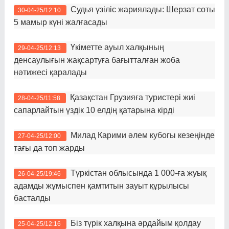
Судья үзіліс жариялады: Шерзат соты
30-04-25/12:10
5 мамыр күні жалғасады
Үкіметте ауыл халқының
29-04-25/12:13
денсаулығын жақсартуға бағытталған жоба
нәтижесі қаралады
Қазақстан Грузияға туристері жиі
28-04-25/11:58
сапарлайтын үздік 10 елдің қатарына кірді
Милад Карими әлем кубогы кезеңінде
27-04-25/12:00
тағы да топ жарды
Түркістан облысында 1 000-ға жуық
26-04-25/19:46
адамды жұмыспен қамтитын зауыт құрылысы
басталды
Біз түрік халқына әрдайым қолдау
25-04-25/12:16