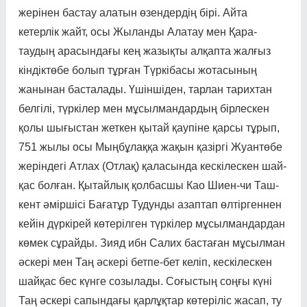
жері­нен бастау алатын өзендер­дің бірі. Айта
кетерлік жайт, осы Жылан­ды Алатау мен Қара­
таудың ара­сын­дағы кең жазық­ты алқапта жал­ғыз
кіндіктөбе болып тұрған Түркі­басы жота­сының
жанынан басталады. Үшіншіден, тарлан тарих­­тан
белгілі, түркілер мен мұсыл­мандар­дың бірлескен
қолы шы­ғыс­тан жеткен қытай қау­пі­не қарсы тұрып,
751 жылы осы Мыңбұлаққа жақын қазір­гі Жуан­төбе
жеріндегі Атлах (Отлақ) қаласында кескі­лес­кен шай­
қас болған. Қытай­лық қол­басшы Као Шиен-чи Таш­
кент әміршісі Бағатұр Тудун­ды азаптап өлтіргеннен
ке­йін дүр­кірей көтерілген түркілер мұ­сыл­ман­дардан
көмек сұрай­ды. Зияд ибн Салих бастаған мұсылман
әскері мен Таң әскері бетпе-бет келіп, кескілескен
шайқас бес күнге созылады. Соғыс­тың соңғы күні
Таң әскері сапындағы қарлұқтар көтері­ліс жасап, ту