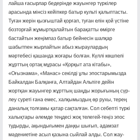
лай­­­ша ғасырлар бедерінде жауын­­гер түркілер
арасында мінсіз ке­йіп­кер батыр культі қалыптасты.
Туған жерін қызғыштай қорғап, туған елін қой үстіне
боз­торғай жұмыртқалайтын бара­қат­ты өмірге
бастайтын же­ңім­паз батыр бейнесін шал­қар
шабытпен жырлайтын абыз жыраулардың
мәртебесі қаша­нда жоғары болған. Күл­лі көшпелі
жұрттың ортақ мұрасы «Қорқыт ата кітабы»,
«Оғызнама», «Манас» секіл­ді ұлы эпостарымызда
Байкал­дан Балқанға, Алтайдан Альпі­ге дейін
жортқан жауынгер жұрт­тың шаңды жорығы­ның сүр­
леу суреті ғана емес, халқы­мыз­дың өр рухы, терең
даналық тол­ғамы қатар сақталған. Сол се­бепті түркі
халықтары әлемде тең­десі жоқ телегей-теңіз эпос
тудыр­ды, ақындығымен даңқы шы­ғып, адамзат
мәдениетіне асыл қазына сыйлай алды. Сол жау­