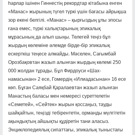
һарлар ішінен Гиннестің рекорд­­тар кітабына енген
«Манас» жы­рының түгел түркі үшін бағасы айрықша
зор екені белгілі. «Манас» – қырғыздың ұлы эпосы
ғана емес, түркі халық­тарының эпикалық
мұрасының да алып шыңы. Телегей теңіз бұл
жырдың көлеміне әлемде бірде-бір эпикалық
ескерткіш теңесе алмайды. Мәселен, Сағымбай
Орозбақовтан жазып алынған жырдың көлемі 250
000 жолдан тұрады. Бұл Фирдоуси «Шах­
намасынан» 2 есе, Гомердің «Илиа­дасынан» 16 есе
көп. Бұ­ған Саяқ­бай Қаралаевтан жазып алын­ған
Манастың баласы мен немересі суреттелетін
«Семетей», «Сейтек» жырын қос­са­ңыз, тауды
шайқайтын, те­ңіз­ді тебірентетін, орманды мүл­­гі­тетін
ақындықтың айшық­ты құдіретін тани аласыз.
Энциклопедиялық сипатта­ғы, эпикалық тыныстағы