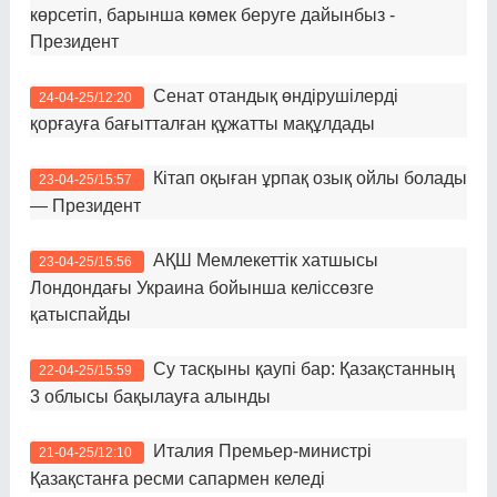
көрсетіп, барынша көмек беруге дайынбыз -
Президент
Сенат отандық өндірушілерді
24-04-25/12:20
қорғауға бағытталған құжатты мақұлдады
Кітап оқыған ұрпақ озық ойлы болады
23-04-25/15:57
— Президент
АҚШ Мемлекеттік хатшысы
23-04-25/15:56
Лондондағы Украина бойынша келіссөзге
қатыспайды
Су тасқыны қаупі бар: Қазақстанның
22-04-25/15:59
3 облысы бақылауға алынды
Италия Премьер-министрі
21-04-25/12:10
Қазақстанға ресми сапармен келеді