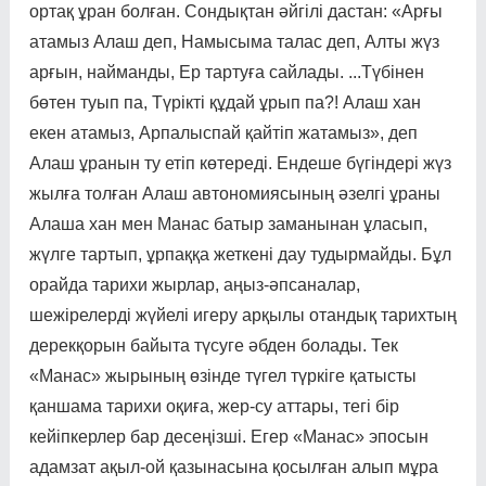
ортақ ұран болған. Сон­дықтан әйгілі дастан: «Арғы
атамыз Алаш деп, Намысыма талас деп, Алты жүз
арғын, найманды, Ер тартуға сайлады. ...Түбінен
бөтен туып па, Түрікті құдай ұрып па?! Алаш хан
екен атамыз, Арпалыспай қайтіп жатамыз», деп
Алаш ұранын ту етіп көтереді. Ендеше бүгіндері жүз
жылға толған Алаш автономиясының әзелгі ұраны
Алаша хан мен Манас батыр заманынан ұла­сып,
жүлге тартып, ұрпаққа жет­кені дау тудырмайды. Бұл
орай­да тарихи жырлар, аңыз-әпса­на­лар,
шежірелерді жүйелі игеру арқылы отандық тарихтың
дерекқорын байыта түсуге әбден болады. Тек
«Манас» жырының өзінде түгел түркіге қатысты
қаншама тарихи оқиға, жер-су аттары, тегі бір
кейіпкерлер бар десеңізші. Егер «Манас» эпосын
адамзат ақыл-ой қазынасына қосылған алып мұра