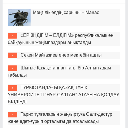
Мәңгілік елдің сарыны – Манас
«ЕРКІНДІГІМ – ЕЛДІГІМ» республикалық ән
байқауының жеңімпаздары анықталды
Сәкен Майғазиев өнер мектебін ашты
Шығыс Қазақстаннан тағы бір Алтын адам
табылды
ТҮРКІСТАНДАҒЫ ҚАЗАҚ-ТҮРІК
УНИВЕРСИТЕТІ "НҰР-СҰЛТАН" АТАУЫНА ҚОЛДАУ
БІЛДІРДІ
Тарих тұлғаларын жаңғыртуға Салт-дәстүр
және әдет-ғұрып орталығы да атсалысады