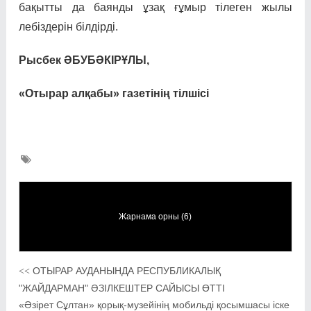
бақытты да баянды ұзақ ғұмыр тілеген жылы
лебіздерін білдірді.
Рысбек ӘБУБӘКІРҰЛЫ,
«Отырар алқабы» газетінің тілшісі
Жарнама орны (6)
ОТЫРАР АУДАНЫНДА РЕСПУБЛИКАЛЫҚ
<<
"ЖАЙДАРМАН" ӘЗІЛКЕШТЕР САЙЫСЫ ӨТТІ
«Әзірет Сұлтан» қорық-музейінің мобильді қосымшасы іске