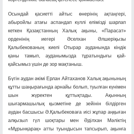
Осындай қасиетті айтыс өнерінің ақтаңгері,
абыройлы атағы аспандап күллі елімізді шарлап
кеткен Қазақстанның Халық ақыны, «Парасат»
орденінің иегері Әселхан Әлшеріқызы
Қалыбекованың киелі Отырар ауданында кіндік
қаны тамып, ауданымызда тұратындығы қай-
қайсымыз үшін де зор мақтаныш.
Бүгін аудан әкімі Ерлан Айтаханов Халық ақынының
құтты шаңырағында арнайы болып, туылған күнімен
шын жүректен құттықтады. Ақынның
шығармашылық қызметіне де зейінін білдірген
аудан басшысы Ә.Қалыбековаға иісі жұпар аңқыған
алқызыл гүл шоқтары мен Әділхан Мәліктің
«Мұрынқарақ» атты туындысын тапсырып, ақынға