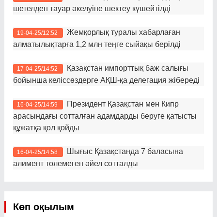
шетелден тауар әкелуіне шектеу күшейтілді
Жемқорлық туралы хабарлаған
19-04-25/12:52
алматылықтарға 1,2 млн теңге сыйақы берілді
Қазақстан импорттық баж салығы
17-04-25/14:52
бойынша келіссөздерге АҚШ-қа делегация жібереді
Президент Қазақстан мен Кипр
16-04-25/14:59
арасындағы сотталған адамдарды беруге қатысты
құжатқа қол қойды
Шығыс Қазақстанда 7 баласына
16-04-25/14:58
алимент төлемеген әйел сотталды
Көп оқылым