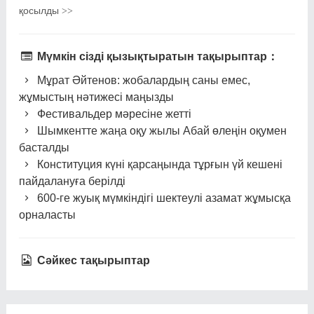
қосылды
>>
Мүмкін сізді қызықтыратын тақырыптар：
Мұрат Әйтенов: жобалардың саны емес,
жұмыстың нәтижесі маңызды
Фестивальдер мәресіне жетті
Шымкентте жаңа оқу жылы Абай өлеңін оқумен
басталды
Конституция күні қарсаңында тұрғын үй кешені
пайдалануға берілді
600-ге жуық мүмкіндігі шектеулі азамат жұмысқа
орналасты
Сәйкес тақырыптар