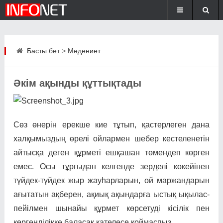
Басты бет
>
Мәдениет
Әкім ақынды құттықтады
Сөз өнерін ерекше кие тұтып, қастерлеген дана
халқымыздың өрелі ойлармен шебер кестеленетін
айтысқа деген құрметі ешқашан төмендеп көрген
емес. Осы тұрғыдан келгенде зерделі көкейінен
түйдек-түйдек жыр жауһарларын, ой маржандарын
ағытатын ақберен, ақиық ақындарға ыстық ықылас-
пейілмен шынайы құрмет көрсетуді кісілік пен
көргенділікке баласақ қателесе қоймаспыз.