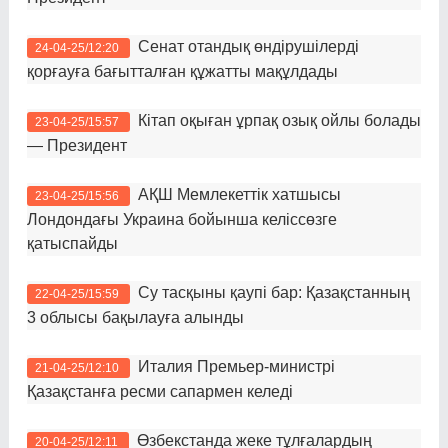
Сенат отандық өндірушілерді
24-04-25/12:20
қорғауға бағытталған құжатты мақұлдады
Кітап оқыған ұрпақ озық ойлы болады
23-04-25/15:57
— Президент
АҚШ Мемлекеттік хатшысы
23-04-25/15:56
Лондондағы Украина бойынша келіссөзге
қатыспайды
Су тасқыны қаупі бар: Қазақстанның
22-04-25/15:59
3 облысы бақылауға алынды
Италия Премьер-министрі
21-04-25/12:10
Қазақстанға ресми сапармен келеді
Өзбекстанда жеке тұлғалардың
20-04-25/12:11