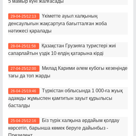
5 мамыр күні жалғасады
Үкіметте ауыл халқының
29-04-25/12:13
денсаулығын жақсартуға бағытталған жоба
нәтижесі қаралады
Қазақстан Грузияға туристері жиі
28-04-25/11:58
сапарлайтын үздік 10 елдің қатарына кірді
Милад Карими әлем кубогы кезеңінде
27-04-25/12:00
тағы да топ жарды
Түркістан облысында 1 000-ға жуық
26-04-25/19:46
адамды жұмыспен қамтитын зауыт құрылысы
басталды
Біз түрік халқына әрдайым қолдау
25-04-25/12:16
көрсетіп, барынша көмек беруге дайынбыз -
Президент