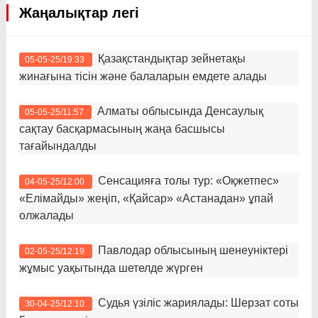
Жаңалықтар легі
Қазақстандықтар зейнетақы
05-05-25/19:33
жинағына тісін және балаларын емдете алады
Алматы облысында Денсаулық
05-05-25/11:57
сақтау басқармасының жаңа басшысы
тағайындалды
Сенсацияға толы тур: «Оқжетпес»
04-05-25/12:00
«Елімайды» жеңіп, «Қайсар» «Астанадан» ұпай
олжалады
Павлодар облысының шенеуніктері
02-05-25/12:19
жұмыс уақытында шетелде жүрген
Судья үзіліс жариялады: Шерзат соты
30-04-25/12:10