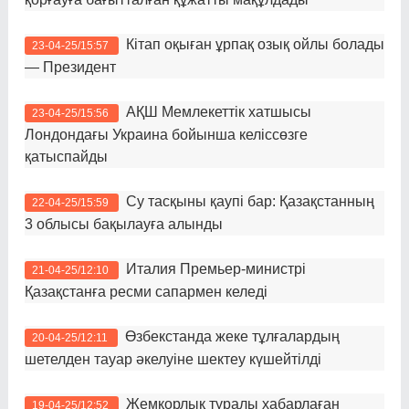
Кітап оқыған ұрпақ озық ойлы болады
23-04-25/15:57
— Президент
АҚШ Мемлекеттік хатшысы
23-04-25/15:56
Лондондағы Украина бойынша келіссөзге
қатыспайды
Су тасқыны қаупі бар: Қазақстанның
22-04-25/15:59
3 облысы бақылауға алынды
Италия Премьер-министрі
21-04-25/12:10
Қазақстанға ресми сапармен келеді
Өзбекстанда жеке тұлғалардың
20-04-25/12:11
шетелден тауар әкелуіне шектеу күшейтілді
Жемқорлық туралы хабарлаған
19-04-25/12:52