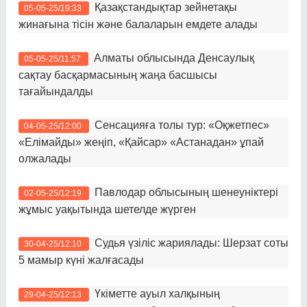
Қазақстандықтар зейнетақы
05-05-25/19:33
жинағына тісін және балаларын емдете алады
Алматы облысында Денсаулық
05-05-25/11:57
сақтау басқармасының жаңа басшысы
тағайындалды
Сенсацияға толы тур: «Оқжетпес»
04-05-25/12:00
«Елімайды» жеңіп, «Қайсар» «Астанадан» ұпай
олжалады
Павлодар облысының шенеуніктері
02-05-25/12:19
жұмыс уақытында шетелде жүрген
Судья үзіліс жариялады: Шерзат соты
30-04-25/12:10
5 мамыр күні жалғасады
Үкіметте ауыл халқының
29-04-25/12:13