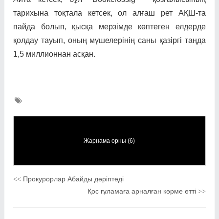
тарихына тоқтала кетсек, ол алғаш рет АҚШ-та
пайда болып, қысқа мерзімде көптеген елдерде
қолдау тауып, оның мүшелерінің саны қазіргі таңда
1,5 миллионнан асқан.
Жарнама орны (6)
Прокурорлар Абайды дәріптеді
<<
Қос ғұламаға арналған көрме өтті
>>