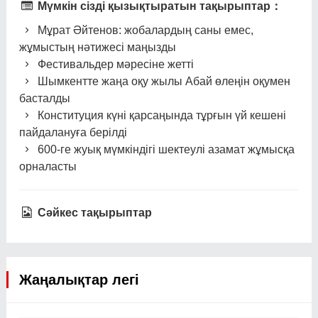
Мүмкін сізді қызықтыратын тақырыптар：
Мұрат Әйтенов: жобалардың саны емес,
жұмыстың нәтижесі маңызды
Фестивальдер мәресіне жетті
Шымкентте жаңа оқу жылы Абай өлеңін оқумен
басталды
Конституция күні қарсаңында тұрғын үй кешені
пайдалануға берілді
600-ге жуық мүмкіндігі шектеулі азамат жұмысқа
орналасты
Сәйкес тақырыптар
Жаңалықтар легі