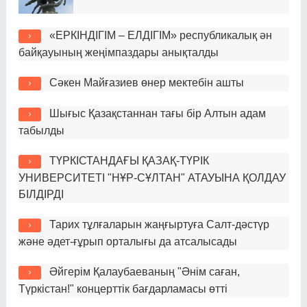
«ЕРКІНДІГІМ – ЕЛДІГІМ» республикалық ән
байқауының жеңімпаздары анықталды
Сәкен Майғазиев өнер мектебін ашты
Шығыс Қазақстаннан тағы бір Алтын адам
табылды
ТҮРКІСТАНДАҒЫ ҚАЗАҚ-ТҮРІК
УНИВЕРСИТЕТІ "НҰР-СҰЛТАН" АТАУЫНА ҚОЛДАУ
БІЛДІРДІ
Тарих тұлғаларын жаңғыртуға Салт-дәстүр
және әдет-ғұрып орталығы да атсалысады
Әйгерім Қалаубаеваның "Әнім саған,
Түркістан!" концерттік бағдарламасы өтті