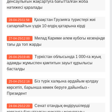
денсаулығын жақсартуға бағытталған жоба
нәтижесі қаралады
Қазақстан Грузияға туристері жиі
28-04-25/11:58
сапарлайтын үздік 10 елдің қатарына кірді
Милад Карими әлем кубогы кезеңінде
27-04-25/12:00
тағы да топ жарды
Түркістан облысында 1 000-ға жуық
26-04-25/19:46
адамды жұмыспен қамтитын зауыт құрылысы
басталды
Біз түрік халқына әрдайым қолдау
25-04-25/12:16
көрсетіп, барынша көмек беруге дайынбыз -
Президент
Сенат отандық өндірушілерді
24-04-25/12:20
қорғауға бағытталған құжатты мақұлдады