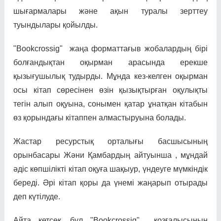
шығармалары және ақын туралы зерттеу
туындылары қойылды.
"Bookcrossig" жаңа форматтағыв жобалардың бірі
болғандықтан оқырман арасында ерекше
қызығушылық тудырды. Мұнда кез-келген оқырман
осы кітап сөресінен өзін қызықтырған оқулықты
тегін алып оқуына, сонымен қатар ұнатқан кітабын
өз қорындағы кітаппен алмастыруына болады.
Жастар ресурстық орталығы басшысының
орынбасары Жәни Қамбардың айтуынша , мұндай
әдіс көпшілікті кітап оқуға шақыур, үндеуге мүмкіндік
береді. Әрі кітап қоры да үнемі жаңарып отырады
деп күтілуде.
Айта кетсек, бұл "Bookcrossig" қозғалысының