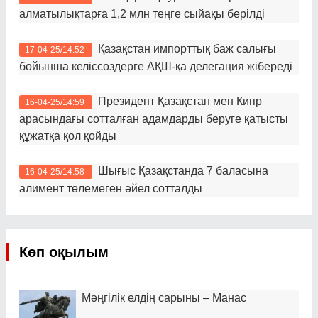
алматылықтарға 1,2 млн теңге сыйақы берілді
Қазақстан импорттық баж салығы
17-04-25/14:52
бойынша келіссөздерге АҚШ-қа делегация жібереді
Президент Қазақстан мен Кипр
16-04-25/14:59
арасындағы сотталған адамдарды беруге қатысты
құжатқа қол қойды
Шығыс Қазақстанда 7 баласына
16-04-25/14:58
алимент төлемеген әйел сотталды
Көп оқылым
Мәңгілік елдің сарыны – Манас