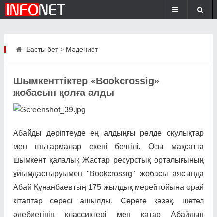
Басты бет
>
Мәдениет
Шымкенттіктер «Bookcrossig»
жобасын қолға алды
Абайды дәріптеуде ең алдыңғы рөлде оқулықтар
мен шығармалар екені белгілі. Осы мақсатта
шымкент қалалық Жастар ресурстық орталығының
ұйымдастыруымен "Bookcrossig" жобасы аясында
Абай Құнанбаевтың 175 жылдық мерейтойына орай
кітаптар сөресі ашылды. Сөреге қазақ, шетел
әдебиетінің классиктері мен қатар Абайдың